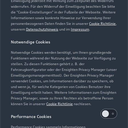
Einwilligung jederzeit mit Wirkung zum Zeitpunkt des Widerrufs
widerrufen. Für den Widerruf der Einwilligung beachten Sie bitte
info@autohaus-gremer.de
die "Cookie-Einstellungen" in der Fußzeile der Webseite. Weitere
Informationen sowie konkrete Hinweise zur Verwendung Ihrer
personenbezogenen Daten finden Sie in unserer
Cookie Richtlinie
,
Kontaktdaten herunterladen
unserem
Datenschutzhinweis
und im
Impressum
.
Notwendige Cookies
Öffnungszeiten
Notwendige Cookies werden benötigt, um Ihnen grundlegende
Funktionen während der Nutzung der Webseite zur Verfügung zu
stellen. Zu diesen Funktionen gehört z. B. der
Fahrzeugkonfigurator oder der Ensighten Privacy Manager (unser
Service
Einwilligungsmanagementtool). Der Ensighten Privacy Manager
Geschlossen
,
öffnet am
Freitag 07:30
verwendet Cookies, um Informationen darüber zu speichern, ob
und wenn ja, für welche Kategorien von Cookies Benutzer ihre
Einwilligung erteilt haben. Weitere Informationen zum Ensighten
Teile- & Zubehörverkauf
Privacy Manager, sowie zu Ihren Rechten als betroffene Person
Geschlossen
,
öffnet am
Freitag 07:30
können Sie in unserer
Cookie Richtlinie
nachlesen.
Performance Cookies
Performance Cookies sammeln Informationen