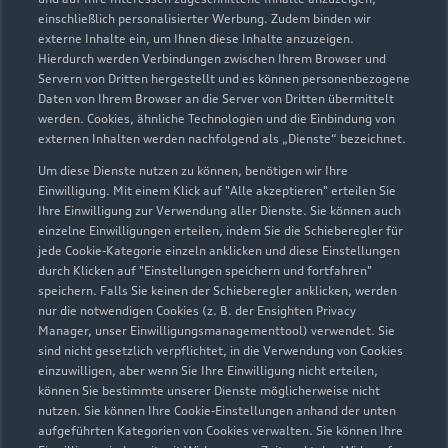
Koenigsmann GmbH
einschließlich personalisierter Werbung. Zudem binden wir
externe Inhalte ein, um Ihnen diese Inhalte anzuzeigen.
Servicepartner
e-tron
Hierdurch werden Verbindungen zwischen Ihrem Browser und
Servern von Dritten hergestellt und es können personenbezogene
Daten von Ihrem Browser an die Server von Dritten übermittelt
werden. Cookies, ähnliche Technologien und die Einbindung von
externen Inhalten werden nachfolgend als „Dienste“ bezeichnet.
Um diese Dienste nutzen zu können, benötigen wir Ihre
Einwilligung. Mit einem Klick auf "Alle akzeptieren" erteilen Sie
Ihre Einwilligung zur Verwendung aller Dienste. Sie können auch
einzelne Einwilligungen erteilen, indem Sie die Schieberegler für
jede Cookie-Kategorie einzeln anklicken und diese Einstellungen
durch Klicken auf "Einstellungen speichern und fortfahren"
speichern. Falls Sie keinen der Schieberegler anklicken, werden
nur die notwendigen Cookies (z. B. der Ensighten Privacy
Manager, unser Einwilligungsmanagementtool) verwendet. Sie
sind nicht gesetzlich verpflichtet, in die Verwendung von Cookies
Bärenbruch 36-44
einzuwilligen, aber wenn Sie Ihre Einwilligung nicht erteilen,
44379 Dortmund
können Sie bestimmte unserer Dienste möglicherweise nicht
nutzen. Sie können Ihre Cookie-Einstellungen anhand der unten
aufgeführten Kategorien von Cookies verwalten. Sie können Ihre
0231 5655810