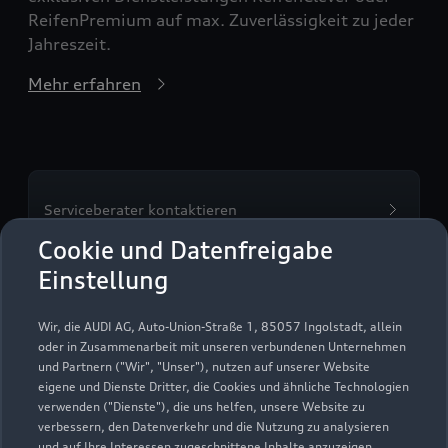
ReifenPremium auf max. Zuverlässigkeit zu jeder
Jahreszeit.
Mehr erfahren
Serviceberater kontaktieren
Cookie und Datenfreigabe
Einstellung
Servicetermin vereinbaren
Wir, die AUDI AG, Auto-Union-Straße 1, 85057 Ingolstadt, allein
oder in Zusammenarbeit mit unseren verbundenen Unternehmen
und Partnern ("Wir", "Unser"), nutzen auf unserer Website
eigene und Dienste Dritter, die Cookies und ähnliche Technologien
verwenden ("Dienste"), die uns helfen, unsere Website zu
Autohaus Gremer-
verbessern, den Datenverkehr und die Nutzung zu analysieren
und auf Ihre Interessen zugeschnittene Inhalte anzuzeigen,